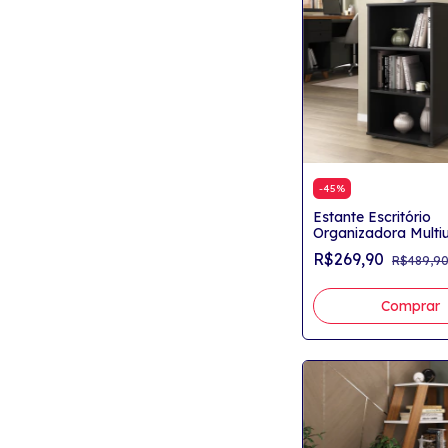
-
45
%
Estante Escritório
Organizadora Multi
Veneza 450X812 3 
R$269,90
R$489,9
Comprar