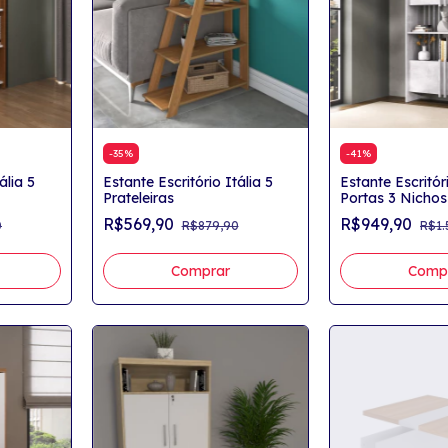
-
35
%
-
41
%
ália 5
Estante Escritório Itália 5
Estante Escritór
Prateleiras
Portas 3 Nichos
R$569,90
R$949,90
0
R$879,90
R$1.
Comprar
Comp