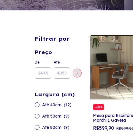
Filtrar por
Preço
De
Até
Largura (cm)
Até 40cm
(12)
-
40
%
Mesa para Escritór
Até 50cm
(9)
Marchi 1 Gaveta
Até 80cm
(9)
R$599,90
R$999,9