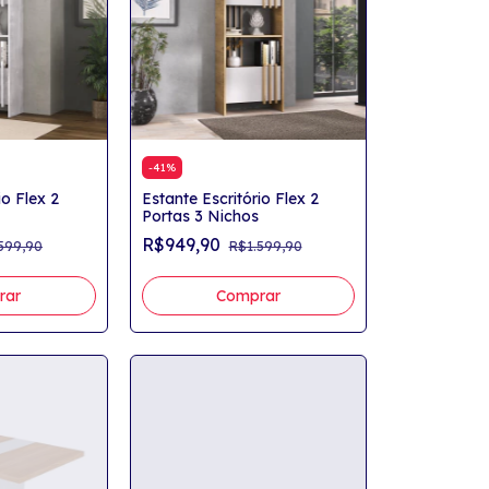
-
41
%
io Flex 2
Estante Escritório Flex 2
Portas 3 Nichos
R$949,90
599,90
R$1.599,90
rar
Comprar