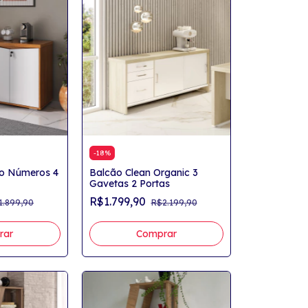
-
18
%
io Números 4
Balcão Clean Organic 3
Gavetas 2 Portas
R$1.799,90
1.899,90
R$2.199,90
rar
Comprar