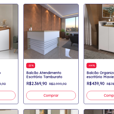
-
21
%
-
44
%
o
Balcão Atendimento
Balcão Organiz
Escritório Tamburato
escritório Mavie
Nicho
R$2.369,90
R$439,90
9,90
R$2.999,90
R$78
Comprar
Comp