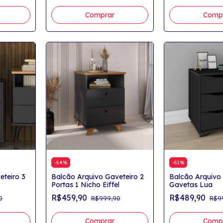
Comprar
Comp
-
54
%
-
51
%
eteiro 3
Balcão Arquivo Gaveteiro 2
Balcão Arquivo 
Portas 1 Nicho Eiffel
Gavetas Lua
R$459,90
R$489,90
0
R$999,90
R$9
Comprar
Comp