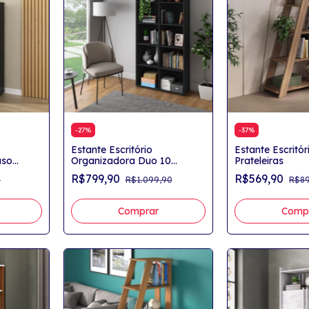
-
27
%
-
37
%
Estante Escritório
Estante Escritóri
uso
Organizadora Duo 10
Prateleiras
Nichos
Nichos
R$799,90
R$569,90
0
R$1.099,90
R$89
Comprar
Comp