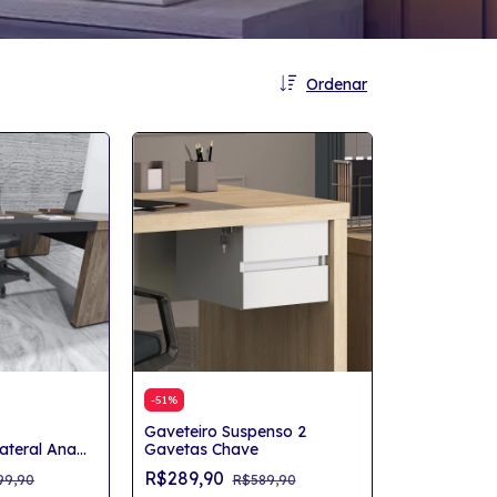
Ordenar
-
51
%
Gaveteiro Suspenso 2
teral Ana
Gavetas Chave
R$289,90
99,90
R$589,90