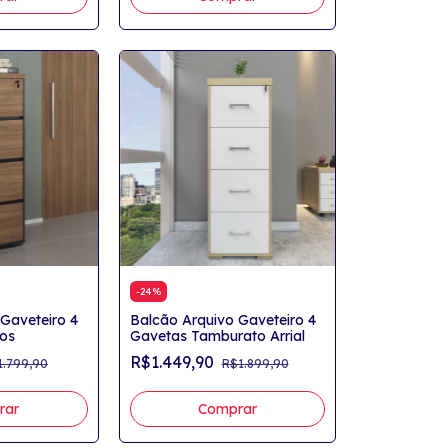
-
24
%
Gaveteiro 4
Balcão Arquivo Gaveteiro 4
os
Gavetas Tamburato Arrial
R$1.449,90
1.799,90
R$1.899,90
rar
Comprar