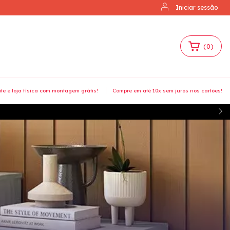
Iniciar sessão
(
0
)
ite e loja física com montagem grátis!
Compre em até 10x sem juros nos cartões!