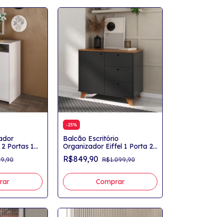
-
23
%
ador
Balcão Escritório
 2 Portas 1
Organizador Eiffel 1 Porta 2
Gavetas
R$849,90
9,90
R$1.099,90
rar
Comprar