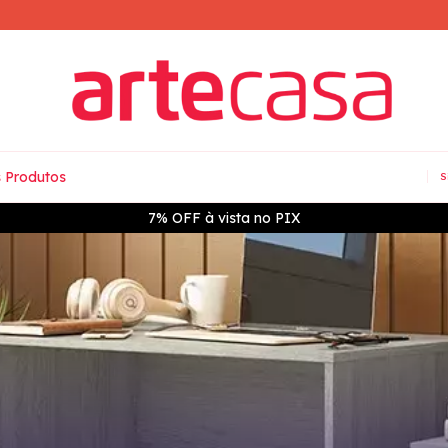
 Produtos
S
7% OFF à vista no PIX