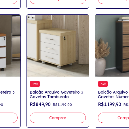
-
29
%
-
33
%
eteiro 3
Balcão Arquivo Gaveteiro 3
Balcão Arquivo 
Gavetas Tamburato
Gavetas Númer
R$849,90
R$1.199,90
90
R$1.199,90
R$
Comprar
Comp