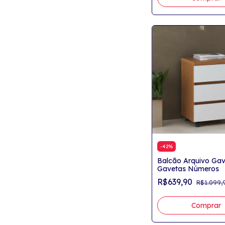
-
42
%
Balcão Arquivo Gav
Gavetas Números
R$639,90
R$1.099,
Comprar