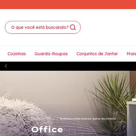
Cozinhas
Guarda-Roupas
Conjuntos de Jantar
Mais
Início
/
Office
/
breadcrumbs.mesas-para-escritorio
Office