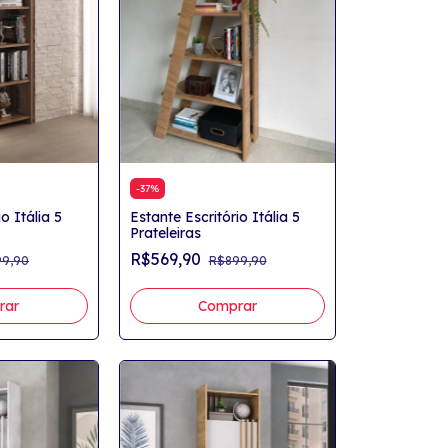
-
37
%
o Itália 5
Estante Escritório Itália 5
Prateleiras
R$569,90
9,90
R$899,90
rar
Comprar