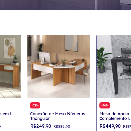
-
72
%
-
50
%
io em L
Conexão de Mesa Números
Mesa de Apoio
Triangular
Complemento La
em Tamburato
R$249,90
R$449,90
0
R$889,90
R$8