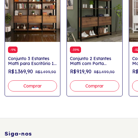
-
9
%
-
39
%
-
3
Conjunto 3 Estantes
Conjunto 2 Estantes
Co
Matti para Escritório 12
Matti com Porta
Ma
Prateleiras Pinho/Preto
Basculante Pinho/Preto
co
R$1.369,90
R$919,90
R$
R$1.499,90
R$1.499,90
Br
Siga-nos