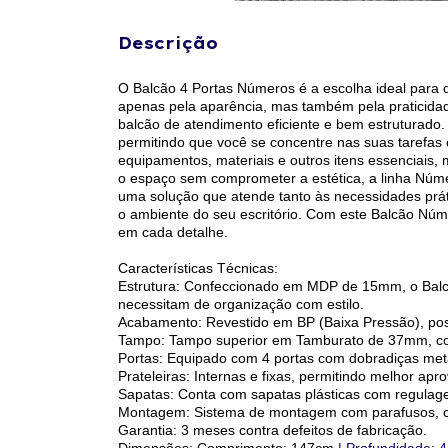
Descrição
O Balcão 4 Portas Números é a escolha ideal para 
apenas pela aparência, mas também pela praticidad
balcão de atendimento eficiente e bem estruturad
permitindo que você se concentre nas suas tarefas c
equipamentos, materiais e outros itens essenciais,
o espaço sem comprometer a estética, a linha Núme
uma solução que atende tanto às necessidades práti
o ambiente do seu escritório. Com este Balcão Núm
em cada detalhe.
Características Técnicas:
Estrutura: Confeccionado em MDP de 15mm, o Balcão
necessitam de organização com estilo.
Acabamento: Revestido em BP (Baixa Pressão), possui
Tampo: Tampo superior em Tamburato de 37mm, conf
Portas: Equipado com 4 portas com dobradiças metá
Prateleiras: Internas e fixas, permitindo melhor a
Sapatas: Conta com sapatas plásticas com regulagem
Montagem: Sistema de montagem com parafusos, ca
Garantia: 3 meses contra defeitos de fabricação.