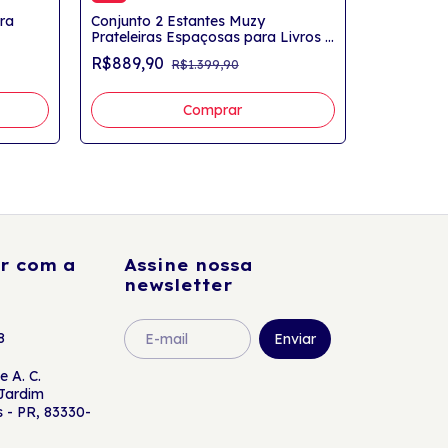
ra
Conjunto 2 Estantes Muzy
-
39
%
Prateleiras Espaçosas para Livros e
Conjunto 
Decorações Preto
R$889,90
R$1.399,90
Office 8 P
White
R$919,9
r com a
Assine nossa
newsletter
8
 A. C.
 Jardim
s - PR, 83330-