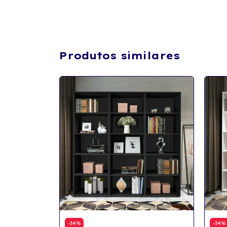
Produtos similares
-
34
%
-
34
%