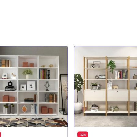
-
32
%