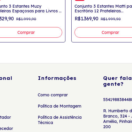
unto 3 Estantes Muzy
Conjunto 3 Estantes Matti pa
eleiras Espaçosas para Livros e
Escritório 12 Prateleiras
rações Branco
Carvalho/Off White
.329,90
R$1.369,90
R$1.999,90
R$1.999,90
onal
Informações
Quer fala
gente?
Como comprar
554198838448
Política de Montagem
R. Humberto de
Branco, 324 -
tador
Política de Assistência
Amélia, Pinhai
Técnica
200
necedor