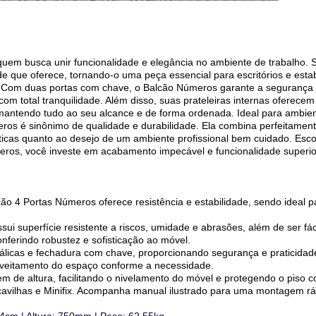
quem busca unir funcionalidade e elegância no ambiente de trabalho. 
e que oferece, tornando-o uma peça essencial para escritórios e est
o. Com duas portas com chave, o Balcão Números garante a segurança 
om total tranquilidade. Além disso, suas prateleiras internas oferecem
 mantendo tudo ao seu alcance e de forma ordenada. Ideal para ambien
ros é sinônimo de qualidade e durabilidade. Ela combina perfeitame
cas quanto ao desejo de um ambiente profissional bem cuidado. Escolh
eros, você investe em acabamento impecável e funcionalidade superio
 4 Portas Números oferece resistência e estabilidade, sendo ideal pa
 superfície resistente a riscos, umidade e abrasões, além de ser fáci
erindo robustez e sofisticação ao móvel.
licas e fechadura com chave, proporcionando segurança e praticidade
proveitamento do espaço conforme a necessidade.
 de altura, facilitando o nivelamento do móvel e protegendo o piso co
vilhas e Minifix. Acompanha manual ilustrado para uma montagem rá