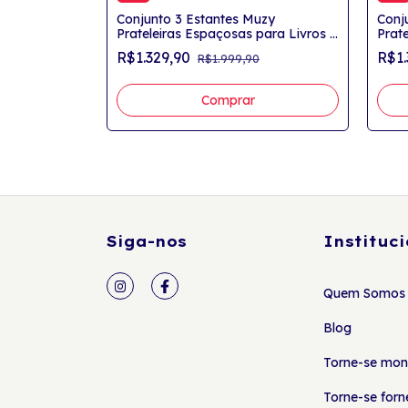
tti Porta
Conjunto 3 Estantes Muzy
Conj
leiras
Prateleiras Espaçosas para Livros e
Prat
Decorações Preto
Deco
R$1.329,90
R$1
R$1.999,90
Siga-nos
Instituci
Quem Somos
Blog
Torne-se mon
Torne-se for