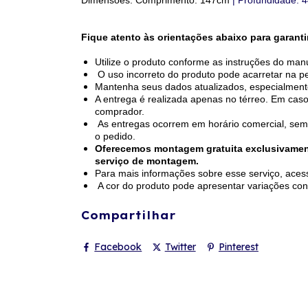
Dimensões: Comprimento: 147cm
| Profundidade: 4
Fique atento às orientações abaixo para garant
Utilize o produto conforme as instruções do man
O uso incorreto do produto pode acarretar na p
Mantenha seus dados atualizados, especialmente
A entrega é realizada apenas no térreo. Em caso
comprador.
As entregas ocorrem em horário comercial, sem
o pedido.
Oferecemos montagem gratuita exclusivamente
serviço de montagem.
Para mais informações sobre esse serviço, aces
A cor do produto pode apresentar variações con
Compartilhar
Facebook
Twitter
Pinterest