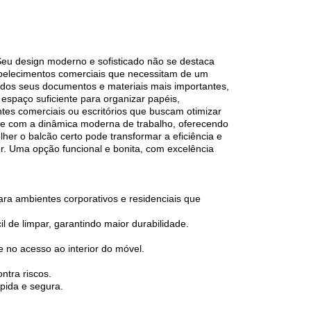
Seu design moderno e sofisticado não se destaca
abelecimentos comerciais que necessitam de um
dos seus documentos e materiais mais importantes,
 espaço suficiente para organizar papéis,
tes comerciais ou escritórios que buscam otimizar
nte com a dinâmica moderna de trabalho, oferecendo
er o balcão certo pode transformar a eficiência e
r. Uma opção funcional e bonita, com excelência
ra ambientes corporativos e residenciais que
l de limpar, garantindo maior durabilidade.
 no acesso ao interior do móvel.
ntra riscos.
pida e segura.