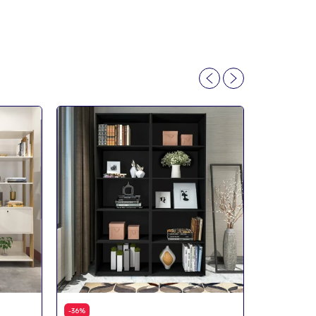
-
36
%