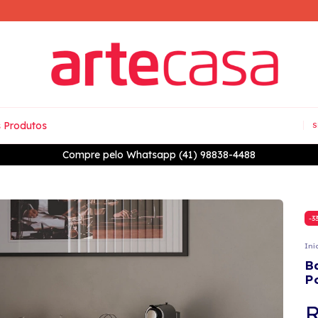
 Produtos
S
7% OFF à vista no PIX
-
3
Iní
B
P
R