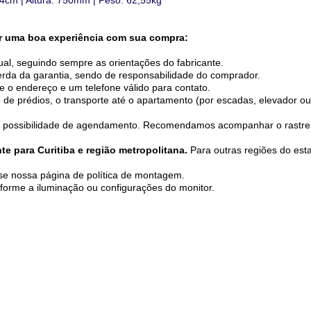
4cm | Altura: 750mm | Peso: 62,55kg
ir uma boa experiência com sua compra:
ual, seguindo sempre as orientações do fabricante.
erda da garantia, sendo de responsabilidade do comprador.
 o endereço e um telefone válido para contato.
 de prédios, o transporte até o apartamento (por escadas, elevador o
 possibilidade de agendamento. Recomendamos acompanhar o rastreio 
 para Curitiba e região metropolitana.
Para outras regiões do est
se nossa página de política de montagem.
forme a iluminação ou configurações do monitor.