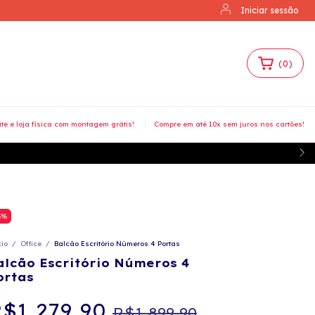
Iniciar sessão
(
0
)
ite e loja física com montagem grátis!
Compre em até 10x sem juros nos cartões!
3
%
cio
/
Office
/
Balcão Escritório Números 4 Portas
alcão Escritório Números 4
ortas
$1.279,90
R$1.899,90