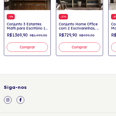
-
9
%
-
27
%
-
3
Conjunto 3 Estantes
Conjunto Home Office
Co
Matti para Escritório 12
com 2 Escrivaninhas, 2
Ma
Prateleiras Pinho/Preto
Painéis e 1 Nicho Avelã
Pr
R$1.369,90
R$729,90
R$
R$1.499,90
R$999,90
Rústico Georgia
Ca
Siga-nos