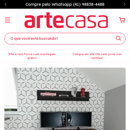
7% OFF à vista no PIX
Site e loja física com montagem
Compre em até 10x sem juros nos
grátis!
cartões!