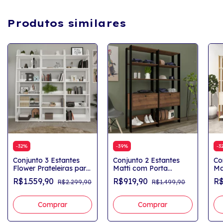
Produtos similares
-
32
%
-
39
%
-
3
Conjunto 3 Estantes
Conjunto 2 Estantes
Co
Flower Prateleiras para
Matti com Porta
Ma
Livros e Decorações
Basculante Pinho/Preto
Pr
R$1.559,90
R$919,90
R$
R$2.299,90
R$1.499,90
Branco
Ca