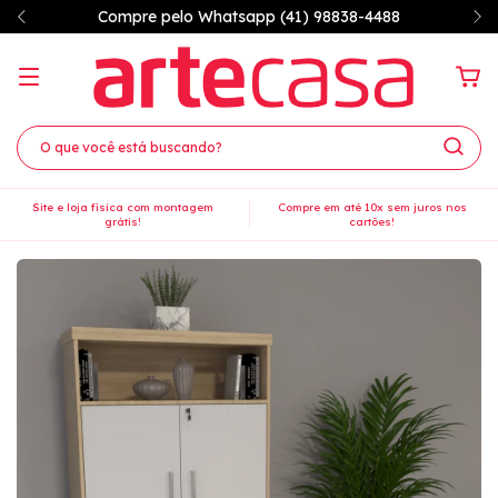
7% OFF à vista no PIX
Site e loja física com montagem
Compre em até 10x sem juros nos
grátis!
cartões!