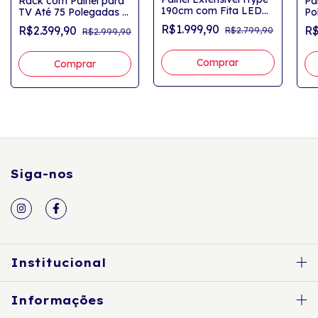
Rack com Painel para
Pa
190cm com Fita LED
TV Até 75 Polegadas 3
Po
Abas Ripadas para TV
Gavetas LED Zurique
Wh
R$1.999,90
R$2.399,90
R$
R$2.799,90
R$2.999,90
até 75" Cedro/Quartzo
Bali/Cedro
Siga-nos
Institucional
Informações