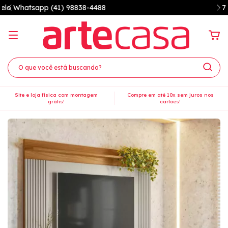
7% OFF à vista no PIX
Site e loja física com montagem
Compre em até 10x sem juros nos
grátis!
cartões!