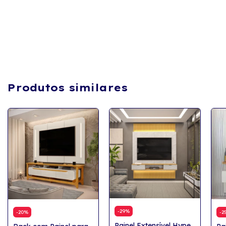
Produtos similares
-
29
%
-
20
%
-
2
Painel Extensível Hype