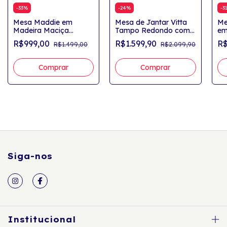
-
33
%
-
24
%
-
3
Mesa Maddie em
Mesa de Jantar Vitta
Me
Madeira Maciça
Tampo Redondo com
em
Tampo Redondo
Vidro Para 4 Lugares
Ta
R$999,00
R$1.599,90
R$
R$1.499,00
R$2.099,90
Freijó/Off White
Lu
Wh
Siga-nos
Institucional