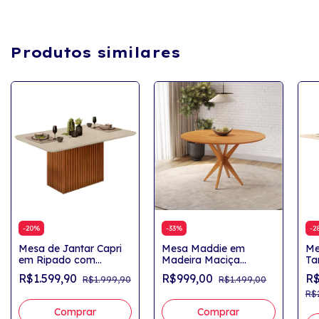
Produtos similares
-
20
%
-
33
%
-
2
Mesa de Jantar Capri
Mesa Maddie em
Me
em Ripado com
Madeira Maciça
Ta
Tampo em Vidro 6
Tampo Redondo
Ma
R$1.599,90
R$999,00
R$
R$1.999,90
R$1.499,00
Lugares Freijó/Off
20
White
R$