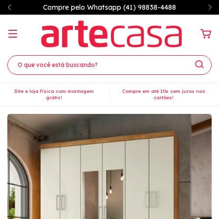
7% OFF à vista no PIX
Site e loja física com montagem
Compre em até 10x sem juros nos
grátis!
cartões!