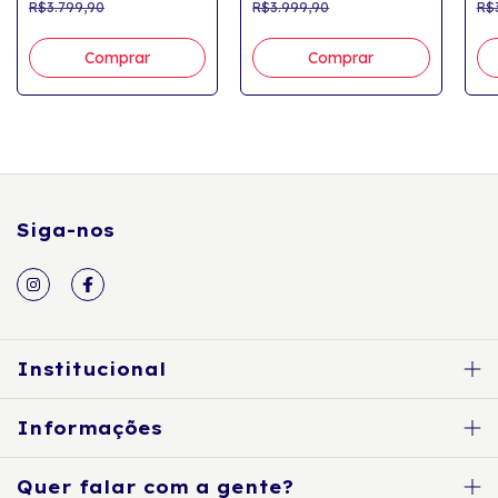
R$3.799,90
R$3.999,90
R$
Comprar
Comprar
Siga-nos
Institucional
Informações
Quer falar com a gente?