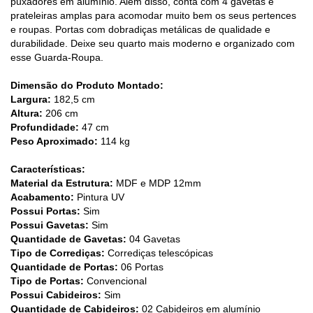
puxadores em alumínio. Além disso, conta com 4 gavetas e
prateleiras amplas para acomodar muito bem os seus pertences
e roupas. Portas com dobradiças metálicas de qualidade e
durabilidade. Deixe seu quarto mais moderno e organizado com
esse Guarda-Roupa.
Dimensão do Produto Montado:
Largura:
182,5 cm
Altura:
206 cm
Profundidade:
47 cm
Peso Aproximado:
114 kg
Características:
Material da Estrutura:
MDF e MDP 12mm
Acabamento:
Pintura UV
Possui Portas:
Sim
Possui Gavetas:
Sim
Quantidade de Gavetas:
04 Gavetas
Tipo de Corrediças:
Corrediças telescópicas
Quantidade de Portas:
06 Portas
Tipo de Portas:
Convencional
Possui Cabideiros:
Sim
Quantidade de Cabideiros:
02 Cabideiros em alumínio