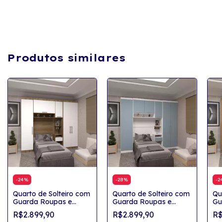
Produtos similares
-
24
%
-
28
%
-
2
Quarto de Solteiro com
Quarto de Solteiro com
Qu
Guarda Roupas e
Guarda Roupas e
Gu
Mesa de Cabeceira
Mesa de Cabeceira
Me
R$2.899,90
R$2.899,90
R$
Oslo
Viena
Os