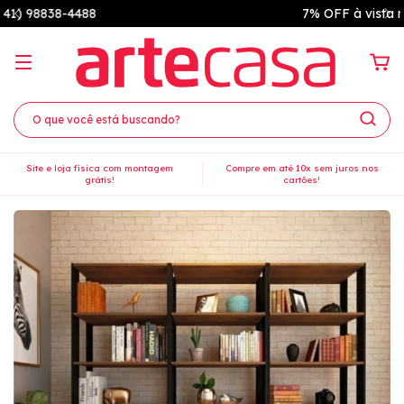
7% OFF à vista no PIX
Site e loja física com montagem
Compre em até 10x sem juros nos
grátis!
cartões!