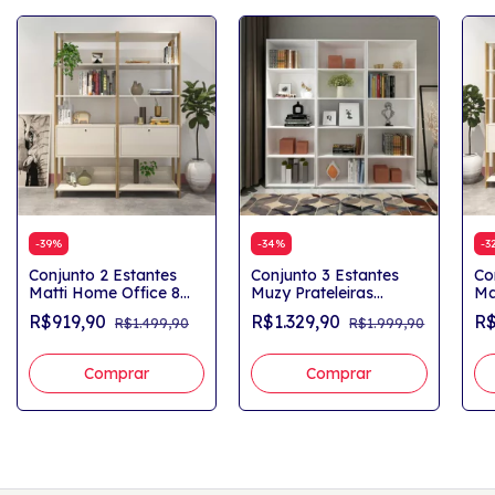
-
39
%
-
34
%
-
3
Conjunto 2 Estantes
Conjunto 3 Estantes
Co
Matti Home Office 8
Muzy Prateleiras
Ma
Prateleiras
Espaçosas para Livros
Pr
R$919,90
R$1.329,90
R$
R$1.499,90
R$1.999,90
Carvalho/Off White
e Decorações Branco
Ca