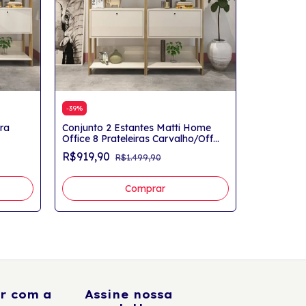
-
39
%
ra
Conjunto 2 Estantes Matti Home
-
27
%
Office 8 Prateleiras Carvalho/Off
Conjunto 
White
R$919,90
R$1.499,90
Escrivanin
Avelã Rúst
R$729,9
r com a
Assine nossa