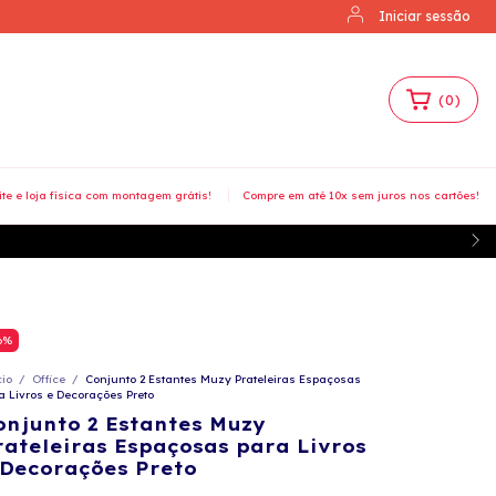
Iniciar sessão
(
0
)
ite e loja física com montagem grátis!
Compre em até 10x sem juros nos cartões!
6
%
cio
/
Office
/
Conjunto 2 Estantes Muzy Prateleiras Espaçosas
a Livros e Decorações Preto
onjunto 2 Estantes Muzy
rateleiras Espaçosas para Livros
 Decorações Preto