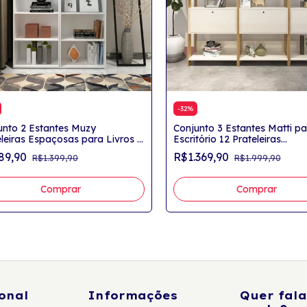
-
32
%
unto 2 Estantes Muzy
Conjunto 3 Estantes Matti pa
eleiras Espaçosas para Livros e
Escritório 12 Prateleiras
rações Branco
Carvalho/Off White
89,90
R$1.369,90
R$1.399,90
R$1.999,90
onal
Informações
Quer fala