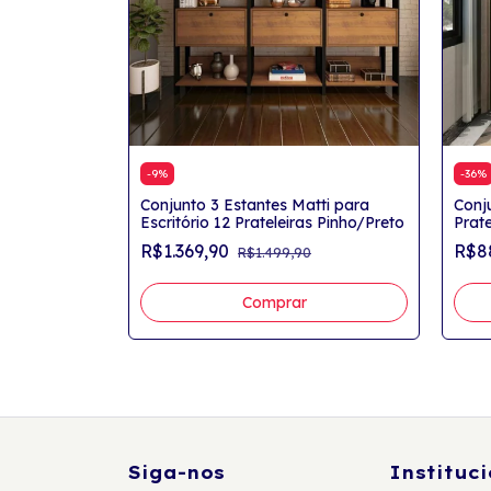
-
9
%
-
36
%
tti com
Conjunto 3 Estantes Matti para
Conj
/Preto
Escritório 12 Prateleiras Pinho/Preto
Prat
Deco
R$1.369,90
R$8
R$1.499,90
Siga-nos
Instituci