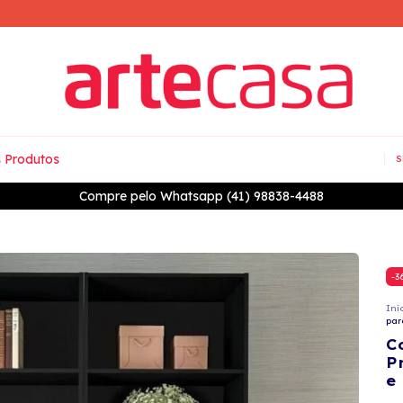
 Produtos
S
7% OFF à vista no PIX
-
3
Iní
par
C
P
e