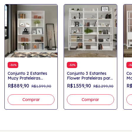
-
36
%
-
32
%
-
3
Conjunto 2 Estantes
Conjunto 3 Estantes
Co
Muzy Prateleiras
Flower Prateleiras para
Ma
Espaçosas para Livros
Livros e Decorações
co
R$889,90
R$1.559,90
R$
R$1.399,90
R$2.299,90
e Decorações Branco
Branco
Br