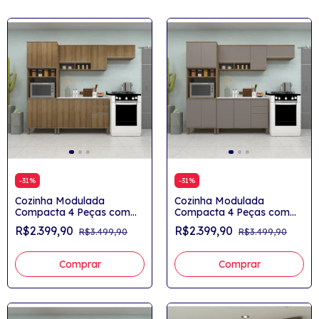
-
31
%
-
31
%
Cozinha Modulada
Cozinha Modulada
Compacta 4 Peças com
Compacta 4 Peças com
Tampo Nichos para Forno
Tampo Nichos para Forno
R$2.399,90
R$2.399,90
R$3.499,90
R$3.499,90
e Microondas Yasmin
e Microondas Yasmin
Comprar
Comprar