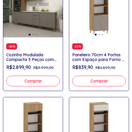
-
28
%
-
51
%
Cozinha Modulada
Paneleiro 70cm 4 Portas
Compacta 5 Peças com
com Espaço para Forno e
Tampo Nichos para Forno
Microondas Yasmin
R$2.899,90
R$839,90
R$3.999,90
R$1.699,90
e Microondas Yasmin
Comprar
Comprar