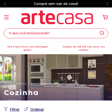
Compre sem sair de casa!!
Site e loja física com montagem
Compre em até 10x sem juros nos
grátis!
cartões!
Início
/
Cozinha
/
breadcrumbs.bancada-para-cozinha
Cozinha
Filtrar
Ordenar