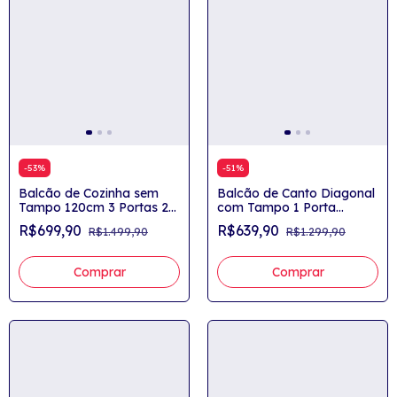
-
53
%
-
51
%
Balcão de Cozinha sem
Balcão de Canto Diagonal
Tampo 120cm 3 Portas 2
com Tampo 1 Porta
Gavetas Yasmin
Yasmin
R$699,90
R$639,90
R$1.499,90
R$1.299,90
Avelã/Areia
Comprar
Comprar