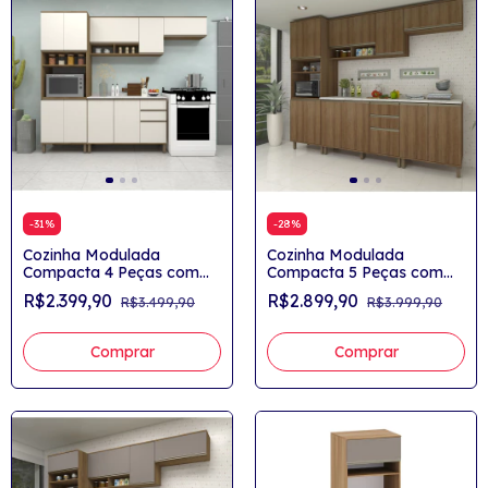
-
31
%
-
28
%
Cozinha Modulada
Cozinha Modulada
Compacta 4 Peças com
Compacta 5 Peças com
Tampo Nichos para Forno
Tampo Nichos para Forno
R$2.399,90
R$2.899,90
R$3.499,90
R$3.999,90
e Microondas Yasmin
e Microondas Yasmin
Comprar
Comprar