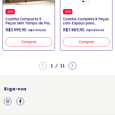
-
50
%
-
24
%
Cozinha Compacta 5
Cozinha Completa 8 Peças
Peças sem Tampo de Pia
com Espaço para
270cm Elena
Microondas Ilha e Tampo
R$3.999,90
R$7.489,90
R$7.999,90
R$9.899,90
320cm Elena Freijó/Freijó
BR/Cinammon
Comprar
1
/
11
Siga-nos